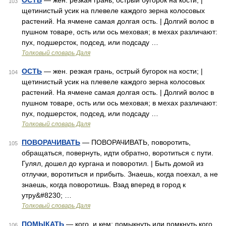
ОСТЬ
— жен. резкая грань, острый бугорок на кости; |
103
щетинистый усик на плевеле каждого зерна колосовых
растений. На ячмене самая долгая ость. | Долгий волос в
пушном товаре, ость или ось меховая; в мехах различают:
пух, подшерсток, подсед, или подсаду …
Толковый словарь Даля
ОСТЬ
— жен. резкая грань, острый бугорок на кости; |
104
щетинистый усик на плевеле каждого зерна колосовых
растений. На ячмене самая долгая ость. | Долгий волос в
пушном товаре, ость или ось меховая; в мехах различают:
пух, подшерсток, подсед, или подсаду …
Толковый словарь Даля
ПОВОРАЧИВАТЬ
— ПОВОРАЧИВАТЬ, поворотить,
105
обращаться, повернуть, идти обратно, воротиться с пути.
Гулял, дошел до кургана и поворотил. | Быть домой из
отлучки, воротиться и прибыть. Знаешь, когда поехал, а не
знаешь, когда поворотишь. Взад вперед в город к
утру&#8230; …
Толковый словарь Даля
ПОМЫКАТЬ
— кого, и кем; помыкнуть или помкнуть кого,
106