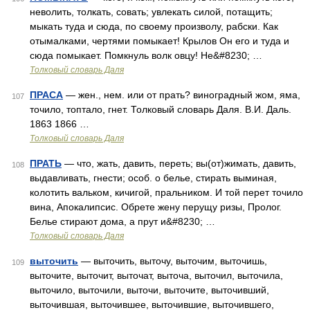
неволить, толкать, совать; увлекать силой, потащить;
мыкать туда и сюда, по своему произволу, рабски. Как
отымалками, чертями помыкает! Крылов Он его и туда и
сюда помыкает. Помкнуль волк овцу! Не&#8230; …
Толковый словарь Даля
ПРАСА
— жен., нем. или от прать? виноградный жом, яма,
107
точило, топтало, гнет. Толковый словарь Даля. В.И. Даль.
1863 1866 …
Толковый словарь Даля
ПРАТЬ
— что, жать, давить, переть; вы(от)жимать, давить,
108
выдавливать, гнести; особ. о белье, стирать выминая,
колотить вальком, кичигой, пральником. И той перет точило
вина, Апокалипсис. Обрете жену перущу ризы, Пролог.
Белье стирают дома, а прут и&#8230; …
Толковый словарь Даля
выточить
— выточить, выточу, выточим, выточишь,
109
выточите, выточит, выточат, выточа, выточил, выточила,
выточило, выточили, выточи, выточите, выточивший,
выточившая, выточившее, выточившие, выточившего,