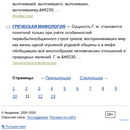
выточившей, выточившего, выточивших,
выточившему,&#8230; …
Формы слов
ГРЕЧЕСКАЯ МИФОЛОГИЯ
— Сущность Г. м. становится
110
понятной только при учёте особенностей
первобытнообщинного строя греков, воспринимавших мир
как жизнь одной огромной родовой общины и в мифе
обобщавших всё многообразие человеческих отношений и
природных явлений. Г. м.&#8230; …
Энциклопедия мифологии
Страницы
←
Предыдущая
Следующая
→
1
2
3
4
5
6
7
8
9
10
11
12
13
© Академик, 2000-2026
18+
Обратная связь:
Техподдержка
,
Реклама на сайте
👣 Путешествия